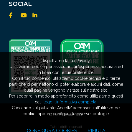
SOCIAL
Rispettiamo la tua Privacy.
Utilizziamo cookie per assicurarti un’esperienza accurata ed
in linea con le tue preferenze.
Con il tuo consenso, utilizziamo cookie tecnici e di terze
parti che ci permettono di poter elaborare alcuni dati, come
quali pagine vengono visitate sul nostro sito.
Per scoprire in modo approfondito come utilizziamo questi
dati,
leggi l’informativa completa
.
Cliccando sul pulsante ‘Accetta’ acconsenti all’utilizzo dei
cookie, oppure configura le diverse tipologie.
© 2026
Gemar S.r.l.
Tutti i diritti riservati
CONFIGURA COOKIES
RIFIUTA