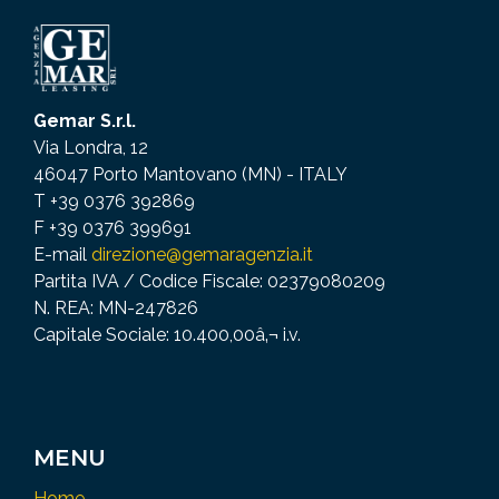
Gemar S.r.l.
Via Londra, 12
46047 Porto Mantovano (MN) - ITALY
T +39 0376 392869
F +39 0376 399691
E-mail
direzione@gemaragenzia.it
Partita IVA / Codice Fiscale: 02379080209
N. REA: MN-247826
Capitale Sociale: 10.400,00â‚¬ i.v.
MENU
Home